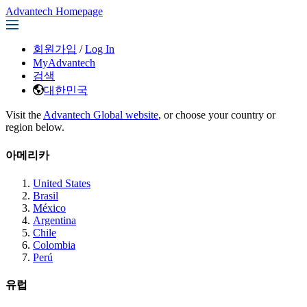
Advantech Homepage
회원가입
/
Log In
MyAdvantech
검색
대한민국
Visit the
Advantech Global website
, or choose your country or
region below.
아메리카
United States
Brasil
México
Argentina
Chile
Colombia
Perú
유럽