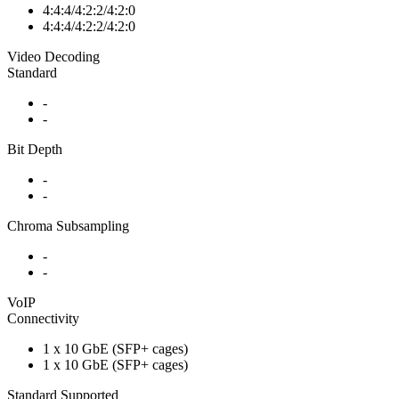
4:4:4/4:2:2/4:2:0
4:4:4/4:2:2/4:2:0
Video Decoding
Standard
-
-
Bit Depth
-
-
Chroma Subsampling
-
-
VoIP
Connectivity
1 x 10 GbE (SFP+ cages)
1 x 10 GbE (SFP+ cages)
Standard Supported