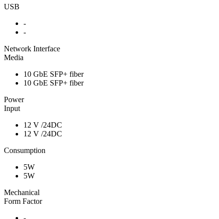
USB
-
-
Network Interface
Media
10 GbE SFP+ fiber
10 GbE SFP+ fiber
Power
Input
12 V /24DC
12 V /24DC
Consumption
5W
5W
Mechanical
Form Factor
-