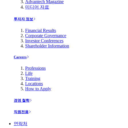
Advantech Magazine
미디어 자료
투자자 정보
Financial Results
Corporate Governance
Investor Conferences
Shareholder Information
Careers
Professions
Life
Training
Locations
How to Apply
경영 철학
직원전용
연락처