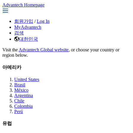
Advantech Homepage
회원가입
/
Log In
MyAdvantech
검색
대한민국
Visit the
Advantech Global website
, or choose your country or
region below.
아메리카
United States
Brasil
México
Argentina
Chile
Colombia
Perú
유럽