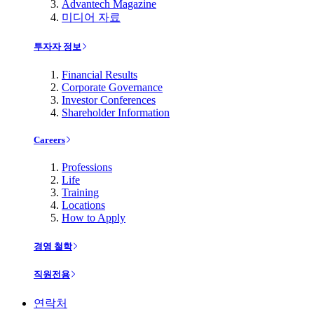
Advantech Magazine
미디어 자료
투자자 정보
Financial Results
Corporate Governance
Investor Conferences
Shareholder Information
Careers
Professions
Life
Training
Locations
How to Apply
경영 철학
직원전용
연락처