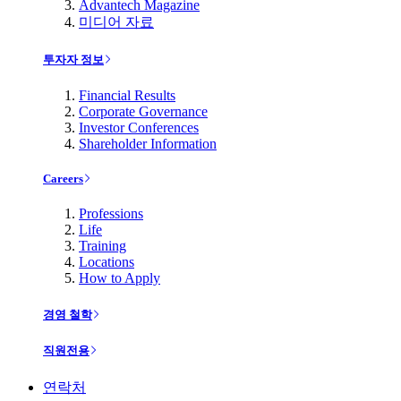
Advantech Magazine
미디어 자료
투자자 정보
Financial Results
Corporate Governance
Investor Conferences
Shareholder Information
Careers
Professions
Life
Training
Locations
How to Apply
경영 철학
직원전용
연락처