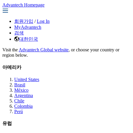
Advantech Homepage
회원가입
/
Log In
MyAdvantech
검색
대한민국
Visit the
Advantech Global website
, or choose your country or
region below.
아메리카
United States
Brasil
México
Argentina
Chile
Colombia
Perú
유럽