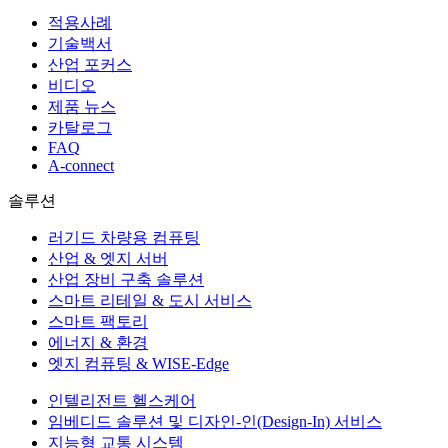
적용사례
기술백서
산업 포커스
비디오
제품 뉴스
카탈로그
FAQ
A-connect
솔루션
러기드 차량용 컴퓨팅
산업 & 엣지 서버
산업 장비 구축 솔루션
스마트 리테일 & 도시 서비스
스마트 팩토리
에너지 & 환경
엣지 컴퓨팅 & WISE-Edge
인텔리전트 헬스케어
임베디드 솔루션 및 디자인-인(Design-In) 서비스
지능형 교통 시스템