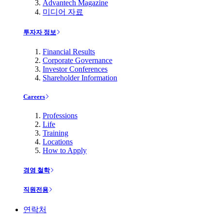
Advantech Magazine
미디어 자료
투자자 정보
Financial Results
Corporate Governance
Investor Conferences
Shareholder Information
Careers
Professions
Life
Training
Locations
How to Apply
경영 철학
직원전용
연락처