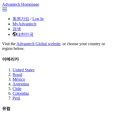
Advantech Homepage
회원가입
/
Log In
MyAdvantech
검색
대한민국
Visit the
Advantech Global website
, or choose your country or
region below.
아메리카
United States
Brasil
México
Argentina
Chile
Colombia
Perú
유럽