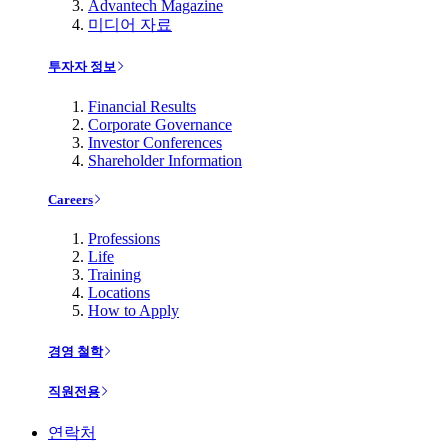
Advantech Magazine
미디어 자료
투자자 정보
Financial Results
Corporate Governance
Investor Conferences
Shareholder Information
Careers
Professions
Life
Training
Locations
How to Apply
경영 철학
직원전용
연락처