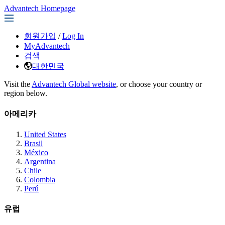
Advantech Homepage
회원가입
/
Log In
MyAdvantech
검색
대한민국
Visit the
Advantech Global website
, or choose your country or
region below.
아메리카
United States
Brasil
México
Argentina
Chile
Colombia
Perú
유럽