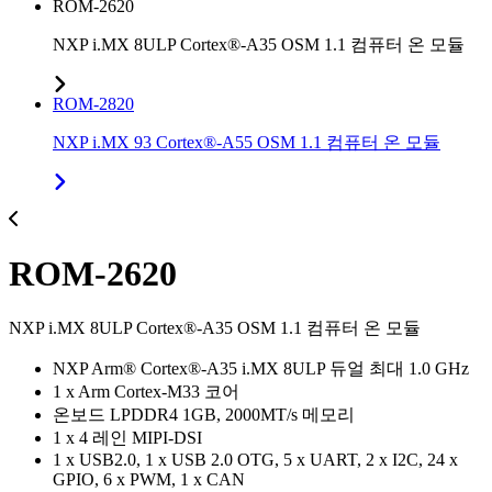
ROM-2620
NXP i.MX 8ULP Cortex®-A35 OSM 1.1 컴퓨터 온 모듈
ROM-2820
NXP i.MX 93 Cortex®-A55 OSM 1.1 컴퓨터 온 모듈
ROM-2620
NXP i.MX 8ULP Cortex®-A35 OSM 1.1 컴퓨터 온 모듈
NXP Arm® Cortex®-A35 i.MX 8ULP 듀얼 최대 1.0 GHz
1 x Arm Cortex-M33 코어
온보드 LPDDR4 1GB, 2000MT/s 메모리
1 x 4 레인 MIPI-DSI
1 x USB2.0, 1 x USB 2.0 OTG, 5 x UART, 2 x I2C, 24 x
GPIO, 6 x PWM, 1 x CAN