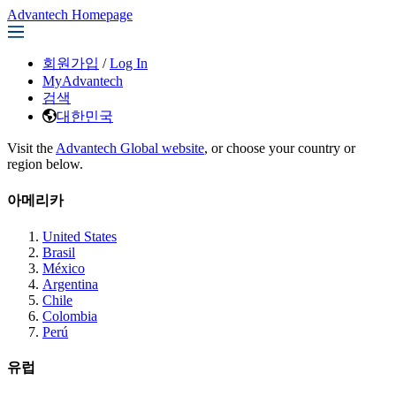
Advantech Homepage
회원가입
/
Log In
MyAdvantech
검색
대한민국
Visit the
Advantech Global website
, or choose your country or
region below.
아메리카
United States
Brasil
México
Argentina
Chile
Colombia
Perú
유럽