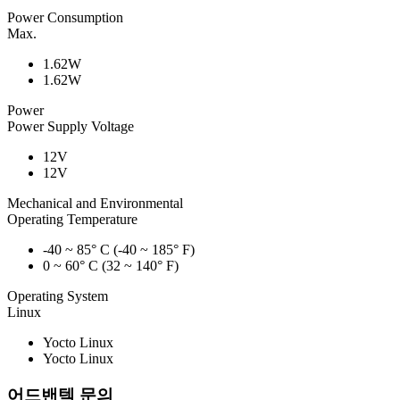
Power Consumption
Max.
1.62W
1.62W
Power
Power Supply Voltage
12V
12V
Mechanical and Environmental
Operating Temperature
-40 ~ 85° C (-40 ~ 185° F)
0 ~ 60° C (32 ~ 140° F)
Operating System
Linux
Yocto Linux
Yocto Linux
어드밴텍 문의