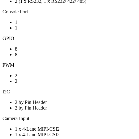
2 (1 x RS232, 1 x RS232/ 422/ 485)
Console Port
1
1
GPIO
8
8
PWM
2
2
I2C
2 by Pin Header
2 by Pin Header
Camera Input
1 x 4-Lane MIPI-CSI2
1 x 4-Lane MIPI-CSI2