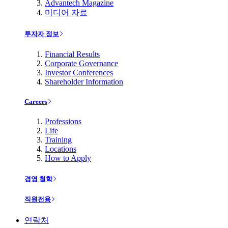
Advantech Magazine
미디어 자료
투자자 정보
Financial Results
Corporate Governance
Investor Conferences
Shareholder Information
Careers
Professions
Life
Training
Locations
How to Apply
경영 철학
직원전용
연락처