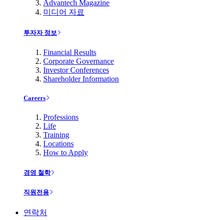
Advantech Magazine
미디어 자료
투자자 정보
Financial Results
Corporate Governance
Investor Conferences
Shareholder Information
Careers
Professions
Life
Training
Locations
How to Apply
경영 철학
직원전용
연락처