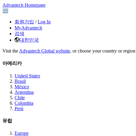
Advantech Homepage
회원가입
/
Log In
MyAdvantech
검색
대한민국
Visit the
Advantech Global website
, or choose your country or region
아메리카
United States
Brasil
México
Argentina
Chile
Colombia
Perú
유럽
Europe