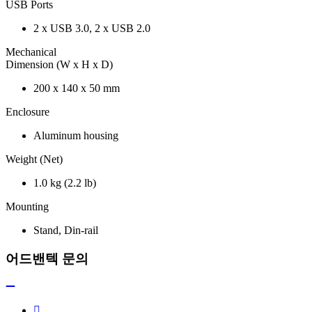
USB Ports
2 x USB 3.0, 2 x USB 2.0
Mechanical
Dimension (W x H x D)
200 x 140 x 50 mm
Enclosure
Aluminum housing
Weight (Net)
1.0 kg (2.2 lb)
Mounting
Stand, Din-rail
어드밴텍 문의