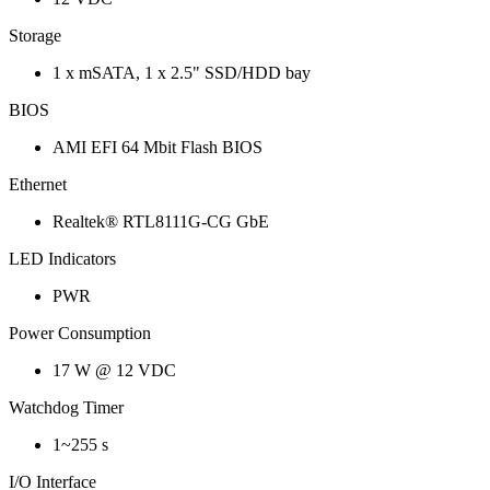
Storage
1 x mSATA, 1 x 2.5" SSD/HDD bay
BIOS
AMI EFI 64 Mbit Flash BIOS
Ethernet
Realtek® RTL8111G-CG GbE
LED Indicators
PWR
Power Consumption
17 W @ 12 VDC
Watchdog Timer
1~255 s
I/O Interface