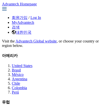
Advantech Homepage
회원가입
/
Log In
MyAdvantech
검색
대한민국
Visit the
Advantech Global website
, or choose your country or
region below.
아메리카
United States
Brasil
México
Argentina
Chile
Colombia
Perú
유럽