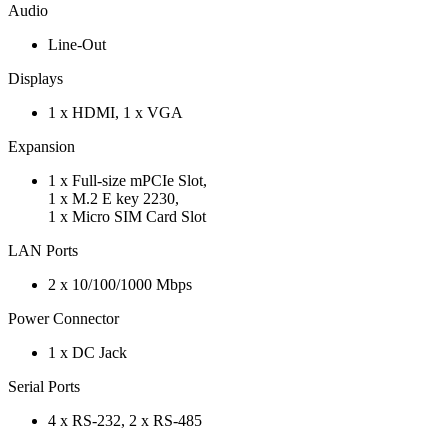
Audio
Line-Out
Displays
1 x HDMI, 1 x VGA
Expansion
1 x Full-size mPCIe Slot,
1 x M.2 E key 2230,
1 x Micro SIM Card Slot
LAN Ports
2 x 10/100/1000 Mbps
Power Connector
1 x DC Jack
Serial Ports
4 x RS-232, 2 x RS-485