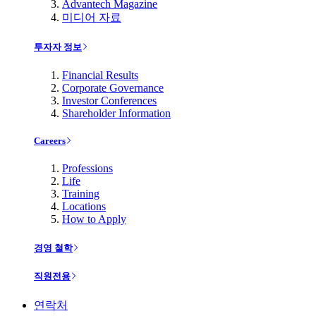
Advantech Magazine
미디어 자료
투자자 정보
Financial Results
Corporate Governance
Investor Conferences
Shareholder Information
Careers
Professions
Life
Training
Locations
How to Apply
경영 철학
직원전용
연락처