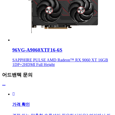
96VG-A9060XTF16-6S
SAPPHIRE PULSE AMD Radeon™ RX 9060 XT 16GB
1DP+2HDMI Full Height
어드밴텍 문의
가격 확인