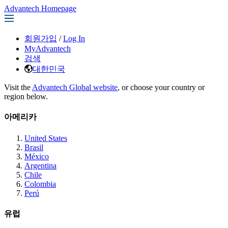
Advantech Homepage
회원가입
/
Log In
MyAdvantech
검색
대한민국
Visit the
Advantech Global website
, or choose your country or
region below.
아메리카
United States
Brasil
México
Argentina
Chile
Colombia
Perú
유럽