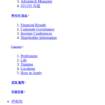
Advantech Magazine
미디어 자료
투자자 정보
Financial Results
Corporate Governance
Investor Conferences
Shareholder Information
Careers
Professions
Life
Training
Locations
How to Apply
경영 철학
직원전용
연락처