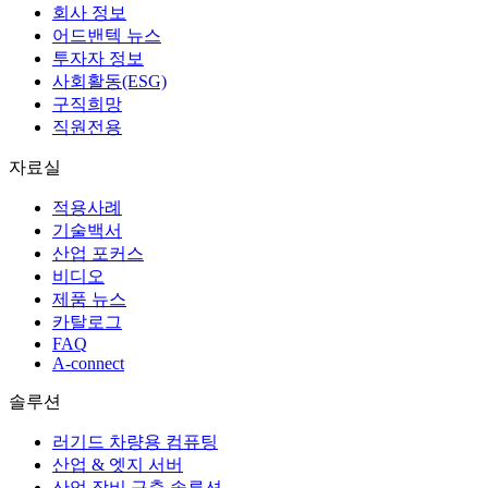
회사 정보
어드밴텍 뉴스
투자자 정보
사회활동(ESG)
구직희망
직원전용
자료실
적용사례
기술백서
산업 포커스
비디오
제품 뉴스
카탈로그
FAQ
A-connect
솔루션
러기드 차량용 컴퓨팅
산업 & 엣지 서버
산업 장비 구축 솔루션