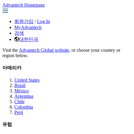
Advantech Homepage
회원가입
/
Log In
MyAdvantech
검색
대한민국
Visit the
Advantech Global website
, or choose your country or
region below.
아메리카
United States
Brasil
México
Argentina
Chile
Colombia
Perú
유럽