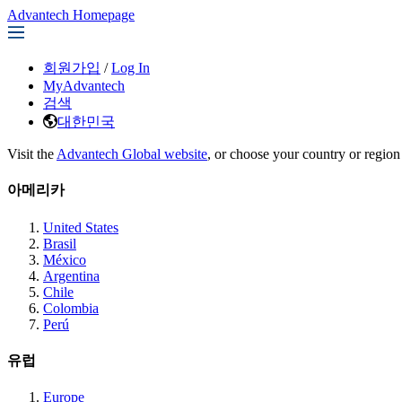
Advantech Homepage
회원가입
/
Log In
MyAdvantech
검색
대한민국
Visit the
Advantech Global website
, or choose your country or region
아메리카
United States
Brasil
México
Argentina
Chile
Colombia
Perú
유럽
Europe