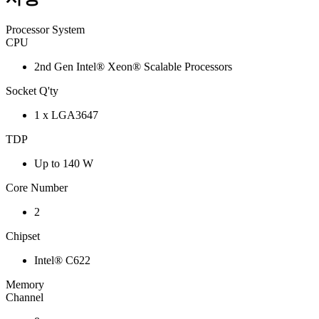
Processor System
CPU
2nd Gen Intel® Xeon® Scalable Processors
Socket Q'ty
1 x LGA3647
TDP
Up to 140 W
Core Number
2
Chipset
Intel® C622
Memory
Channel