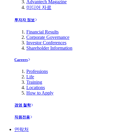
Advantech Magazine
미디어 자료
투자자 정보
Financial Results
Corporate Governance
Investor Conferences
Shareholder Information
Careers
Professions
Life
Training
Locations
How to Apply
경영 철학
직원전용
연락처