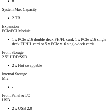
8
System Max Capacity
2 TB
Expansion
PCIe/PCI Module
1 x PCIe x16 double-deck FH/FL card, 1 x PCIe x16 single-
deck FH/HL card or 5 x PCIe x16 single-deck cards
Front Storage
2.5" HDD/SSD
2 x Hot-swappable
Internal Storage
M.2
-
Front Panel & I/O
USB
2 x USB 2.0