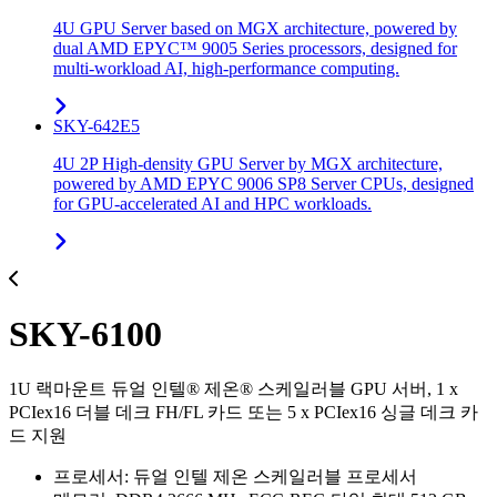
4U GPU Server based on MGX architecture, powered by
dual AMD EPYC™ 9005 Series processors, designed for
multi-workload AI, high-performance computing.
SKY-642E5
4U 2P High-density GPU Server by MGX architecture,
powered by AMD EPYC 9006 SP8 Server CPUs, designed
for GPU-accelerated AI and HPC workloads.
SKY-6100
1U 랙마운트 듀얼 인텔® 제온® 스케일러블 GPU 서버, 1 x
PCIex16 더블 데크 FH/FL 카드 또는 5 x PCIex16 싱글 데크 카
드 지원
프로세서: 듀얼 인텔 제온 스케일러블 프로세서