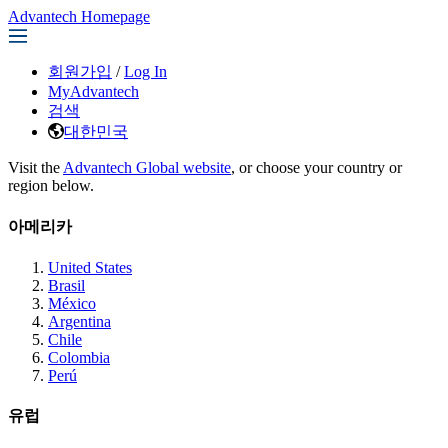
Advantech Homepage
회원가입
/
Log In
MyAdvantech
검색
대한민국
Visit the
Advantech Global website
, or choose your country or
region below.
아메리카
United States
Brasil
México
Argentina
Chile
Colombia
Perú
유럽