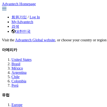
Advantech Homepage
회원가입
/
Log In
MyAdvantech
검색
대한민국
Visit the
Advantech Global website
, or choose your country or region
아메리카
United States
Brasil
México
Argentina
Chile
Colombia
Perú
유럽
Europe