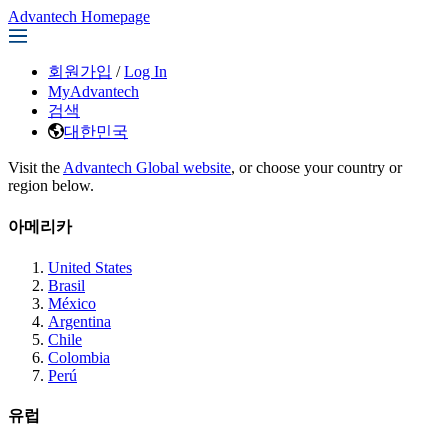
Advantech Homepage
회원가입
/
Log In
MyAdvantech
검색
대한민국
Visit the
Advantech Global website
, or choose your country or
region below.
아메리카
United States
Brasil
México
Argentina
Chile
Colombia
Perú
유럽