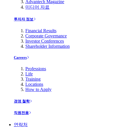
Advantech Magazine
미디어 자료
투자자 정보
Financial Results
Corporate Governance
Investor Conferences
Shareholder Information
Careers
Professions
Life
Training
Locations
How to Apply
경영 철학
직원전용
연락처