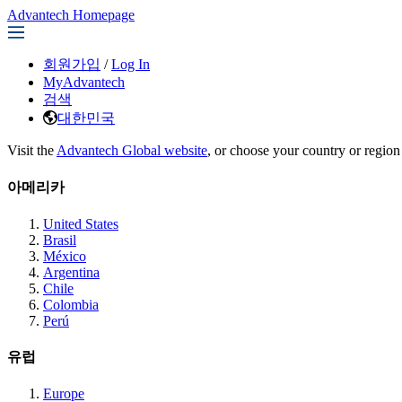
Advantech Homepage
회원가입
/
Log In
MyAdvantech
검색
대한민국
Visit the
Advantech Global website
, or choose your country or region
아메리카
United States
Brasil
México
Argentina
Chile
Colombia
Perú
유럽
Europe