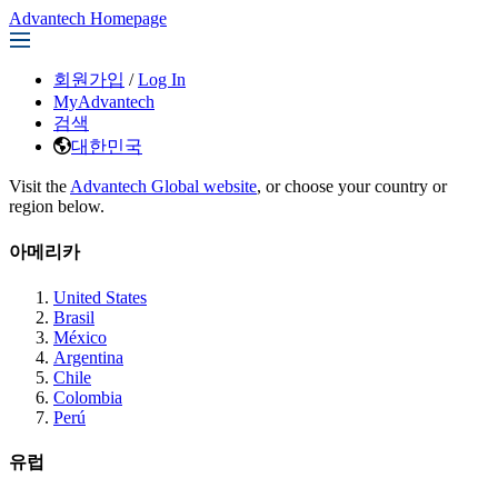
Advantech Homepage
회원가입
/
Log In
MyAdvantech
검색
대한민국
Visit the
Advantech Global website
, or choose your country or
region below.
아메리카
United States
Brasil
México
Argentina
Chile
Colombia
Perú
유럽