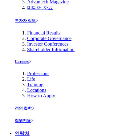
Advantech Magazine
미디어 자료
투자자 정보
Financial Results
Corporate Governance
Investor Conferences
Shareholder Information
Careers
Professions
Life
Training
Locations
How to Apply
경영 철학
직원전용
연락처