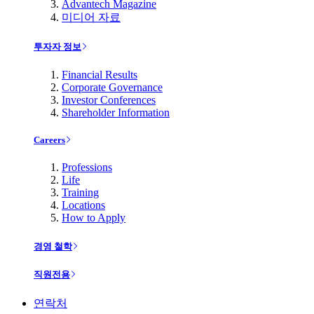
Advantech Magazine
미디어 자료
투자자 정보
Financial Results
Corporate Governance
Investor Conferences
Shareholder Information
Careers
Professions
Life
Training
Locations
How to Apply
경영 철학
직원전용
연락처