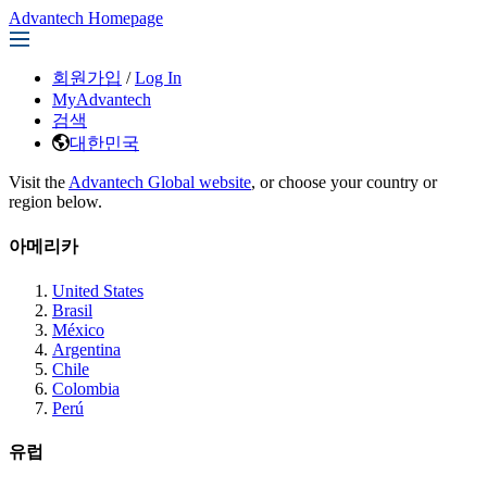
Advantech Homepage
회원가입
/
Log In
MyAdvantech
검색
대한민국
Visit the
Advantech Global website
, or choose your country or
region below.
아메리카
United States
Brasil
México
Argentina
Chile
Colombia
Perú
유럽