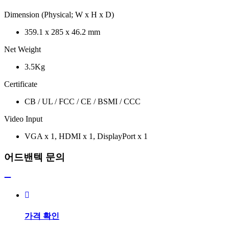
Dimension (Physical; W x H x D)
359.1 x 285 x 46.2 mm
Net Weight
3.5Kg
Certificate
CB / UL / FCC / CE / BSMI / CCC
Video Input
VGA x 1, HDMI x 1, DisplayPort x 1
어드밴텍 문의
가격 확인