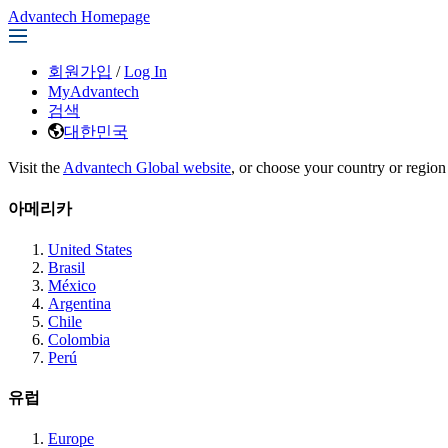
Advantech Homepage
회원가입
/
Log In
MyAdvantech
검색
대한민국
Visit the
Advantech Global website
, or choose your country or region
아메리카
United States
Brasil
México
Argentina
Chile
Colombia
Perú
유럽
Europe