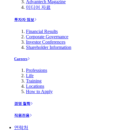
Advantech Magazine
미디어 자료
투자자 정보
Financial Results
Corporate Governance
Investor Conferences
Shareholder Information
Careers
Professions
Life
Training
Locations
How to Apply
경영 철학
직원전용
연락처