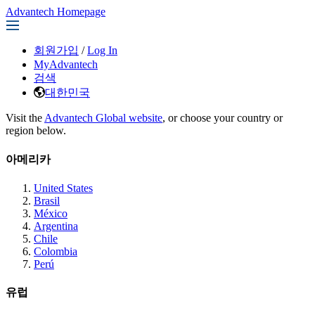
Advantech Homepage
회원가입
/
Log In
MyAdvantech
검색
대한민국
Visit the
Advantech Global website
, or choose your country or
region below.
아메리카
United States
Brasil
México
Argentina
Chile
Colombia
Perú
유럽