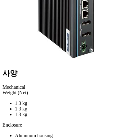
사양
Mechanical
Weight (Net)
1.3 kg
1.3 kg
1.3 kg
Enclosure
Aluminum housing