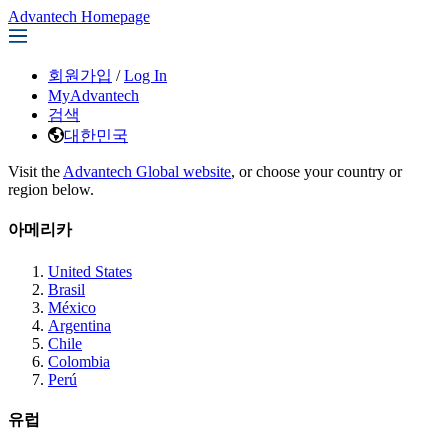
Advantech Homepage
회원가입
/
Log In
MyAdvantech
검색
대한민국
Visit the
Advantech Global website
, or choose your country or
region below.
아메리카
United States
Brasil
México
Argentina
Chile
Colombia
Perú
유럽