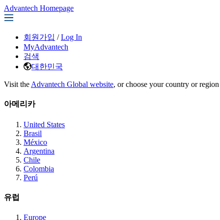
Advantech Homepage
회원가입
/
Log In
MyAdvantech
검색
대한민국
Visit the
Advantech Global website
, or choose your country or region
아메리카
United States
Brasil
México
Argentina
Chile
Colombia
Perú
유럽
Europe