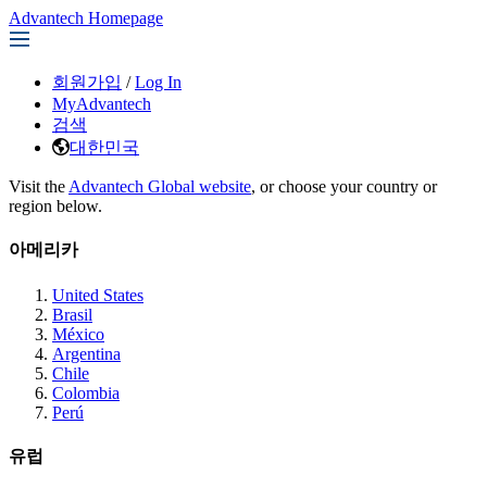
Advantech Homepage
회원가입
/
Log In
MyAdvantech
검색
대한민국
Visit the
Advantech Global website
, or choose your country or
region below.
아메리카
United States
Brasil
México
Argentina
Chile
Colombia
Perú
유럽