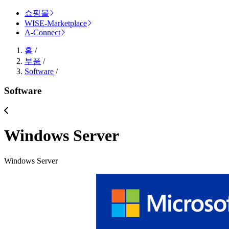
쇼핑몰
WISE-Marketplace
A-Connect
홈
/
부품
/
Software
/
Software
Windows Server
Windows Server