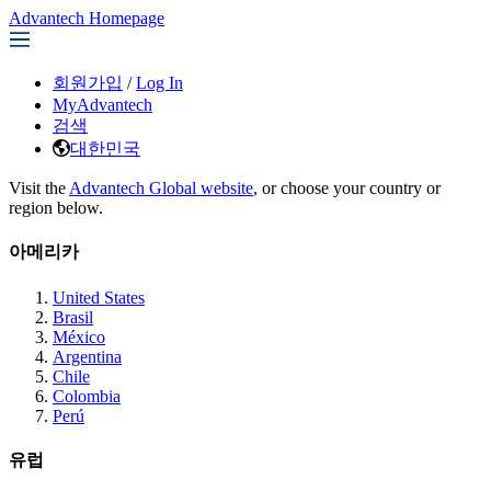
Advantech Homepage
회원가입
/
Log In
MyAdvantech
검색
대한민국
Visit the
Advantech Global website
, or choose your country or
region below.
아메리카
United States
Brasil
México
Argentina
Chile
Colombia
Perú
유럽