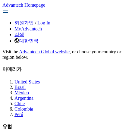
Advantech Homepage
회원가입
/
Log In
MyAdvantech
검색
대한민국
Visit the
Advantech Global website
, or choose your country or
region below.
아메리카
United States
Brasil
México
Argentina
Chile
Colombia
Perú
유럽