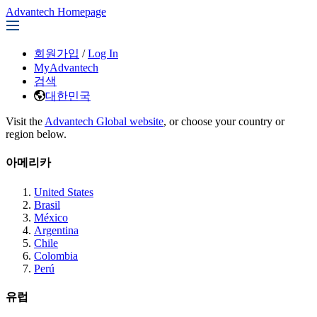
Advantech Homepage
회원가입
/
Log In
MyAdvantech
검색
대한민국
Visit the
Advantech Global website
, or choose your country or
region below.
아메리카
United States
Brasil
México
Argentina
Chile
Colombia
Perú
유럽