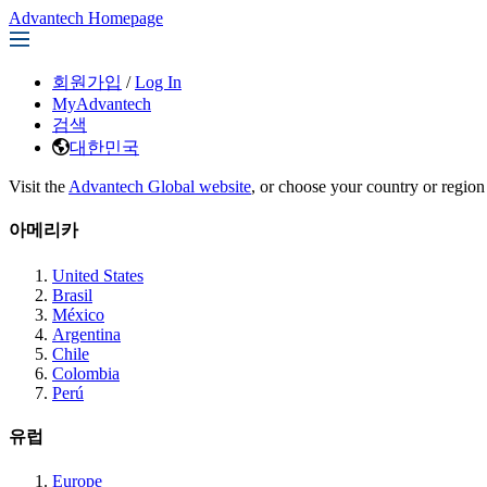
Advantech Homepage
회원가입
/
Log In
MyAdvantech
검색
대한민국
Visit the
Advantech Global website
, or choose your country or region
아메리카
United States
Brasil
México
Argentina
Chile
Colombia
Perú
유럽
Europe