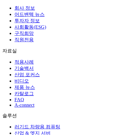
회사 정보
어드밴텍 뉴스
투자자 정보
사회활동(ESG)
구직희망
직원전용
자료실
적용사례
기술백서
산업 포커스
비디오
제품 뉴스
카탈로그
FAQ
A-connect
솔루션
러기드 차량용 컴퓨팅
산업 & 엣지 서버