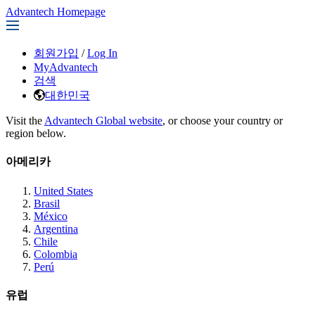
Advantech Homepage
회원가입
/
Log In
MyAdvantech
검색
대한민국
Visit the
Advantech Global website
, or choose your country or
region below.
아메리카
United States
Brasil
México
Argentina
Chile
Colombia
Perú
유럽