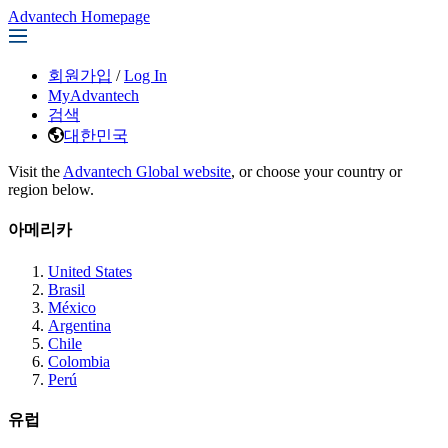
Advantech Homepage
회원가입
/
Log In
MyAdvantech
검색
대한민국
Visit the
Advantech Global website
, or choose your country or
region below.
아메리카
United States
Brasil
México
Argentina
Chile
Colombia
Perú
유럽