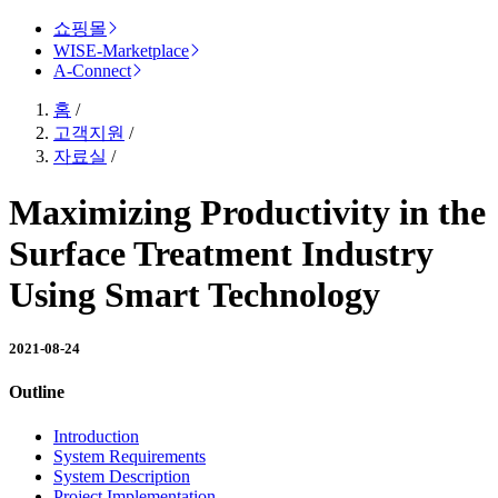
쇼핑몰
WISE-Marketplace
A-Connect
홈
/
고객지원
/
자료실
/
Maximizing Productivity in the
Surface Treatment Industry
Using Smart Technology
2021-08-24
Outline
Introduction
System Requirements
System Description
Project Implementation