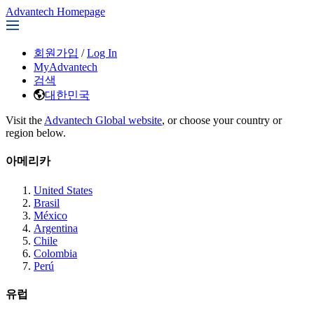
Advantech Homepage
회원가입
/
Log In
MyAdvantech
검색
대한민국
Visit the
Advantech Global website
, or choose your country or
region below.
아메리카
United States
Brasil
México
Argentina
Chile
Colombia
Perú
유럽