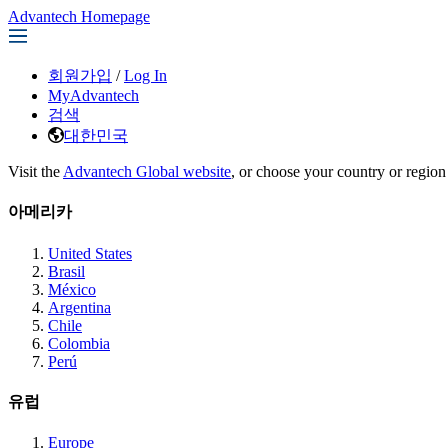
Advantech Homepage
회원가입
/
Log In
MyAdvantech
검색
대한민국
Visit the
Advantech Global website
, or choose your country or region
아메리카
United States
Brasil
México
Argentina
Chile
Colombia
Perú
유럽
Europe