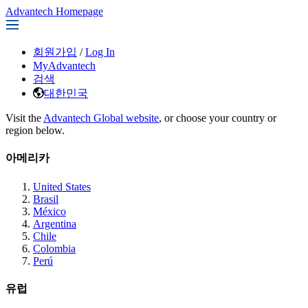
Advantech Homepage
회원가입
/
Log In
MyAdvantech
검색
대한민국
Visit the
Advantech Global website
, or choose your country or
region below.
아메리카
United States
Brasil
México
Argentina
Chile
Colombia
Perú
유럽