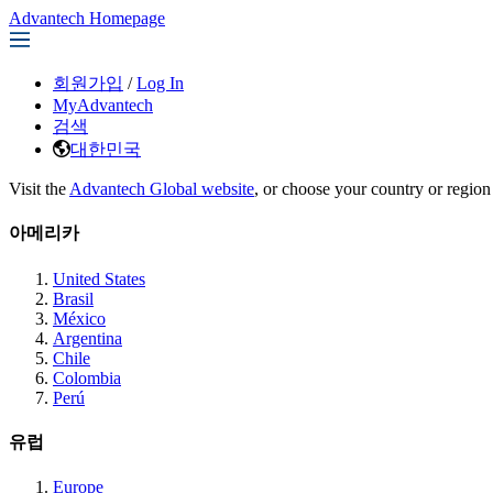
Advantech Homepage
회원가입
/
Log In
MyAdvantech
검색
대한민국
Visit the
Advantech Global website
, or choose your country or region
아메리카
United States
Brasil
México
Argentina
Chile
Colombia
Perú
유럽
Europe