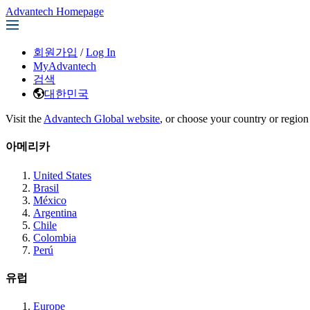
Advantech Homepage
회원가입
/
Log In
MyAdvantech
검색
대한민국
Visit the
Advantech Global website
, or choose your country or region
아메리카
United States
Brasil
México
Argentina
Chile
Colombia
Perú
유럽
Europe