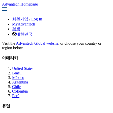
Advantech Homepage
회원가입
/
Log In
MyAdvantech
검색
대한민국
Visit the
Advantech Global website
, or choose your country or
region below.
아메리카
United States
Brasil
México
Argentina
Chile
Colombia
Perú
유럽