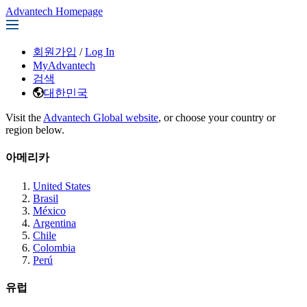
Advantech Homepage
회원가입
/
Log In
MyAdvantech
검색
대한민국
Visit the
Advantech Global website
, or choose your country or
region below.
아메리카
United States
Brasil
México
Argentina
Chile
Colombia
Perú
유럽