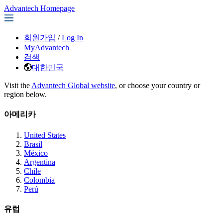
Advantech Homepage
회원가입
/
Log In
MyAdvantech
검색
대한민국
Visit the
Advantech Global website
, or choose your country or
region below.
아메리카
United States
Brasil
México
Argentina
Chile
Colombia
Perú
유럽