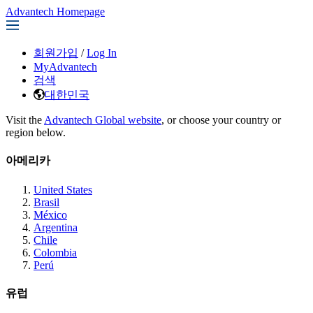
Advantech Homepage
회원가입
/
Log In
MyAdvantech
검색
대한민국
Visit the
Advantech Global website
, or choose your country or
region below.
아메리카
United States
Brasil
México
Argentina
Chile
Colombia
Perú
유럽