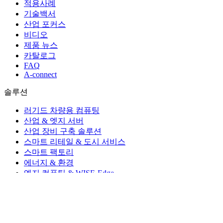
적용사례
기술백서
산업 포커스
비디오
제품 뉴스
카탈로그
FAQ
A-connect
솔루션
러기드 차량용 컴퓨팅
산업 & 엣지 서버
산업 장비 구축 솔루션
스마트 리테일 & 도시 서비스
스마트 팩토리
에너지 & 환경
엣지 컴퓨팅 & WISE-Edge
인텔리전트 헬스케어
임베디드 솔루션 및 디자인-인(Design-In) 서비스
지능형 교통 시스템