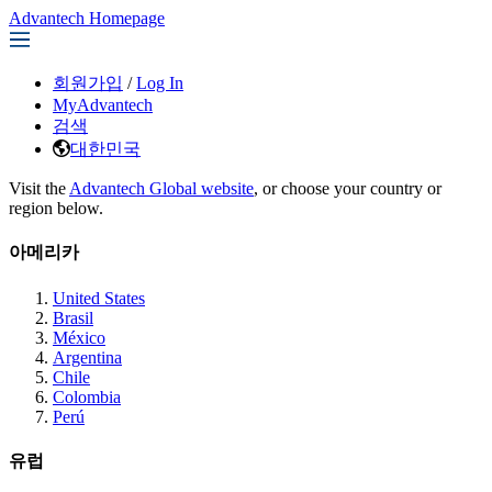
Advantech Homepage
회원가입
/
Log In
MyAdvantech
검색
대한민국
Visit the
Advantech Global website
, or choose your country or
region below.
아메리카
United States
Brasil
México
Argentina
Chile
Colombia
Perú
유럽