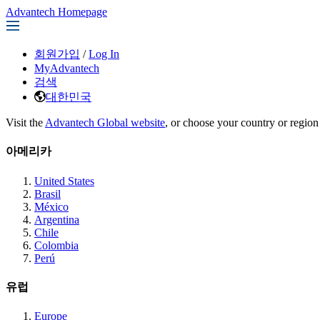
Advantech Homepage
회원가입
/
Log In
MyAdvantech
검색
대한민국
Visit the
Advantech Global website
, or choose your country or region
아메리카
United States
Brasil
México
Argentina
Chile
Colombia
Perú
유럽
Europe