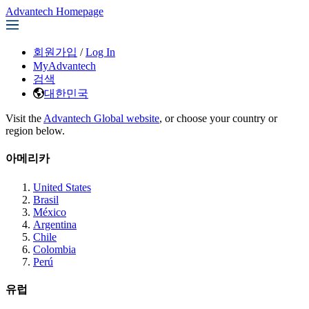
Advantech Homepage
회원가입
/
Log In
MyAdvantech
검색
대한민국
Visit the
Advantech Global website
, or choose your country or
region below.
아메리카
United States
Brasil
México
Argentina
Chile
Colombia
Perú
유럽