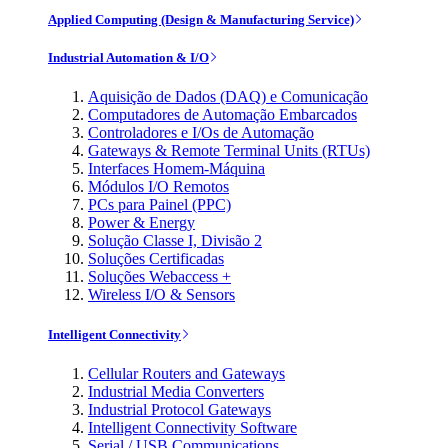
Applied Computing (Design & Manufacturing Service)
Industrial Automation & I/O
Aquisição de Dados (DAQ) e Comunicação
Computadores de Automação Embarcados
Controladores e I/Os de Automação
Gateways & Remote Terminal Units (RTUs)
Interfaces Homem-Máquina
Módulos I/O Remotos
PCs para Painel (PPC)
Power & Energy
Solução Classe I, Divisão 2
Soluções Certificadas
Soluções Webaccess +
Wireless I/O & Sensors
Intelligent Connectivity
Cellular Routers and Gateways
Industrial Media Converters
Industrial Protocol Gateways
Intelligent Connectivity Software
Serial / USB Communications