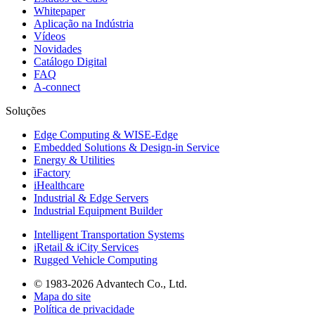
Whitepaper
Aplicação na Indústria
Vídeos
Novidades
Catálogo Digital
FAQ
A-connect
Soluções
Edge Computing & WISE-Edge
Embedded Solutions & Design-in Service
Energy & Utilities
iFactory
iHealthcare
Industrial & Edge Servers
Industrial Equipment Builder
Intelligent Transportation Systems
iRetail & iCity Services
Rugged Vehicle Computing
© 1983-2026 Advantech Co., Ltd.
Mapa do site
Política de privacidade