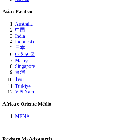
Ásia / Pacífico
Australia
中国
India
Indonesia
日本
대한민국
Malaysia
Singapore
台灣
ไทย
Türkiye
Việt Nam
Africa e Oriente Médio
MENA
Registro MyAdvantech