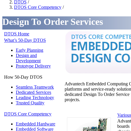
DTOS
/
DTOS Core Competency
/
Design To Order Services
DTOS Home
What’s 50-Day DTOS
Early Planning
Design and
Development
Prototype Delivery
How 50-Day DTOS
Advantech Embedded Computing Group
Seamless Teamwork
platforms and service-ready solution
Dedicated Services
dedicated Design To Order Service te
Leading Technology
projects.
Trusted Quality
DTOS Core Competency
Various
Advant
Embedded Hardware
boards 
Embedded Software