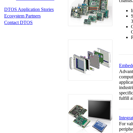
chassis
DTOS Application Stories
I
Ecosystem Partners
S
Contact DTOS
P
Embedd
Advant
compute
applica
industr
specifi
fulfill
Integra
For val
periphe