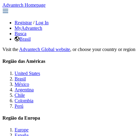
Advantech Homepage
Registrar
/
Log In
MyAdvantech
Busca
Brasil
Visit the
Advantech Global website
, or choose your country or region
Região das Américas
United States
Brasil
México
Argentina
Chile
Colombia
Perú
Região da Europa
Europe
España