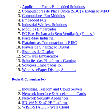
Application Focus Embedded Solutions
Computadores de Placa Única (SBC) e Extensão MI/O
Computdores Em Módulos
Embedded PCs
Industrial Wireless Solutions
Módulos Embarcados
PC Box Embarcado Sem Ventilação (Fanless)
Placa-Mãe Industrial
Plataformas Computacionais RISC
Players de Sinalização Digital
Sistemas de Display
Softwares Embarcados
Soluções das Plataformas Gaming
Soluções Embarcadas IoT
Wireless ePaper Display Solutions
Redes & Comunicação
Industrial, Telecom and Cloud Servers
Network Interface & Acceleration Cards
Network Security Appliances
SD-WAN & uCPE Platforms
WISE-STACK Private Cloud