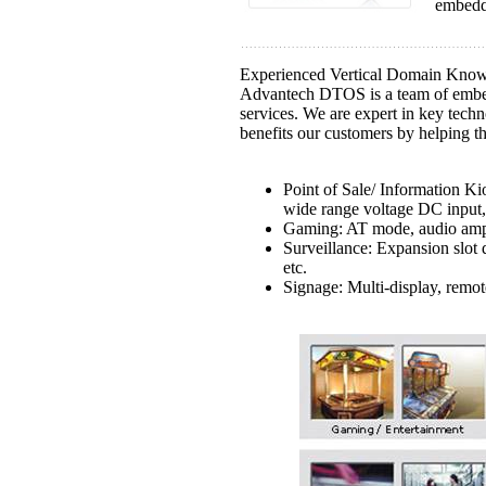
embedde
Experienced Vertical Domain Kno
Advantech DTOS is a team of embed
services. We are expert in key tech
benefits our customers by helping the
Point of Sale/ Information K
wide range voltage DC input,
Gaming:
AT mode, audio ampli
Surveillance:
Expansion slot d
etc.
Signage:
Multi-display, remot