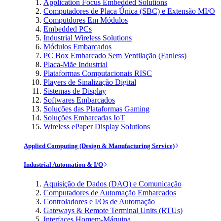
Application Focus Embedded Solutions
Computadores de Placa Única (SBC) e Extensão MI/O
Computdores Em Módulos
Embedded PCs
Industrial Wireless Solutions
Módulos Embarcados
PC Box Embarcado Sem Ventilação (Fanless)
Placa-Mãe Industrial
Plataformas Computacionais RISC
Players de Sinalização Digital
Sistemas de Display
Softwares Embarcados
Soluções das Plataformas Gaming
Soluções Embarcadas IoT
Wireless ePaper Display Solutions
Applied Computing (Design & Manufacturing Service)
Industrial Automation & I/O
Aquisição de Dados (DAQ) e Comunicação
Computadores de Automação Embarcados
Controladores e I/Os de Automação
Gateways & Remote Terminal Units (RTUs)
Interfaces Homem-Máquina