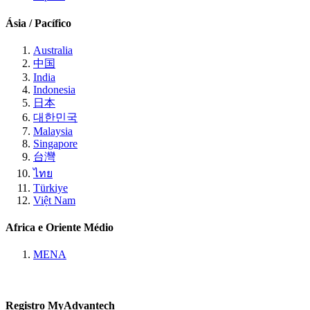
Ásia / Pacífico
Australia
中国
India
Indonesia
日本
대한민국
Malaysia
Singapore
台灣
ไทย
Türkiye
Việt Nam
Africa e Oriente Médio
MENA
Registro MyAdvantech