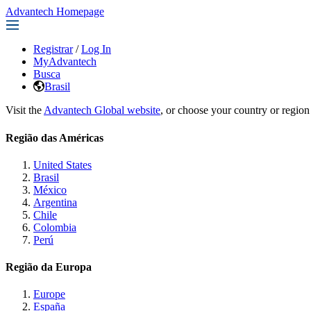
Advantech Homepage
Registrar
/
Log In
MyAdvantech
Busca
Brasil
Visit the
Advantech Global website
, or choose your country or region
Região das Américas
United States
Brasil
México
Argentina
Chile
Colombia
Perú
Região da Europa
Europe
España