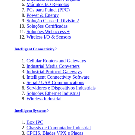
Módulos I/O Remotos
PCs para Painel (PPC)
Power & Energy
Solução Classe I, Divisão 2
Soluções Certificadas
Soluções Webaccess +
Wireless I/O & Sensors
Intelligent Connectivity
Cellular Routers and Gateways
Industrial Media Converters
Industrial Protocol Gateways
Intelligent Connectivity Software
Serial / USB Communications
Servidores e Dispositivos Industriais
Soluções Ethernet Industrial
Wireless Industrial
Intelligent Systems
Box IPC
Chassis de Computador Industrial
CPCIS, Blades VPX e Placas