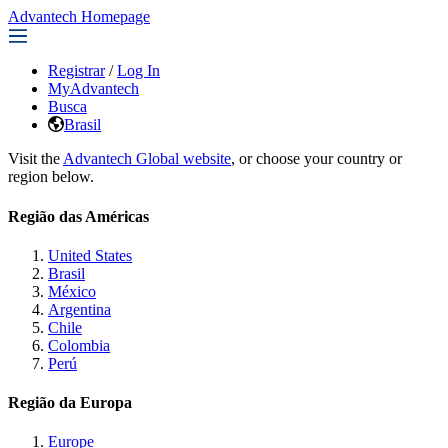
Advantech Homepage
Registrar
/
Log In
MyAdvantech
Busca
Brasil
Visit the
Advantech Global website
, or choose your country or
region below.
Região das Américas
United States
Brasil
México
Argentina
Chile
Colombia
Perú
Região da Europa
Europe