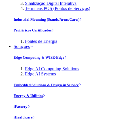
Sinalização Digital Interativa
Terminais POS (Pontos de Serviços)
Industrial Mounting (Stands/Arms/Carts)
Periféricos Certificados
Fontes de Energia
Soluções
Edge Computing & WISE-Edge
Edge AI Computing Solutions
Edge AI Systems
Embedded Solutions & Design-in Service
Energy & Utilities
iFactory
iHealthcare