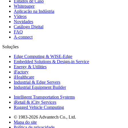
Estudos de Caso
Whitepaper
Aplicação na Indústria
Vídeos
Novidades
Catálogo Digital
FAQ
A-connect
Soluções
Edge Computing & WISE-Edge
Embedded Solutions & Design-in Service
Energy & Utilities
iFactory
iHealthcare
Industrial & Edge Servers
Industrial Equipment Builder
Intelligent Transportation Systems
iRetail & iCity Services
Rugged Vehicle Computing
© 1983-2026 Advantech Co., Ltd.
Mapa do site
Política de privacidade