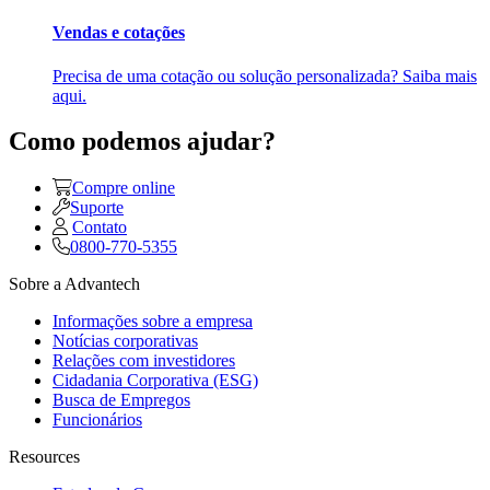
Vendas e cotações
Precisa de uma cotação ou solução personalizada? Saiba mais
aqui.
Como podemos ajudar?
Compre online
Suporte
Contato
0800-770-5355
Sobre a Advantech
Informações sobre a empresa
Notícias corporativas
Relações com investidores
Cidadania Corporativa (ESG)
Busca de Empregos
Funcionários
Resources