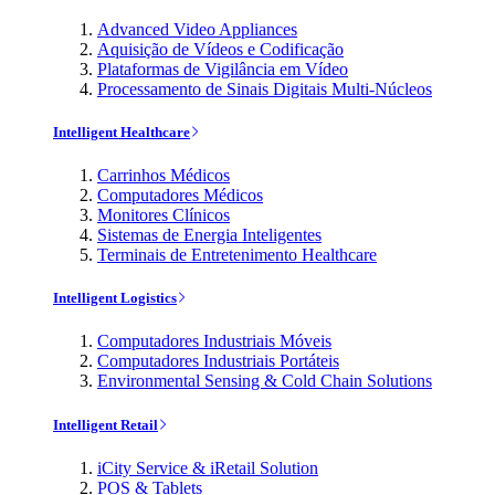
Advanced Video Appliances
Aquisição de Vídeos e Codificação
Plataformas de Vigilância em Vídeo
Processamento de Sinais Digitais Multi-Núcleos
Intelligent Healthcare
Carrinhos Médicos
Computadores Médicos
Monitores Clínicos
Sistemas de Energia Inteligentes
Terminais de Entretenimento Healthcare
Intelligent Logistics
Computadores Industriais Móveis
Computadores Industriais Portáteis
Environmental Sensing & Cold Chain Solutions
Intelligent Retail
iCity Service & iRetail Solution
POS & Tablets