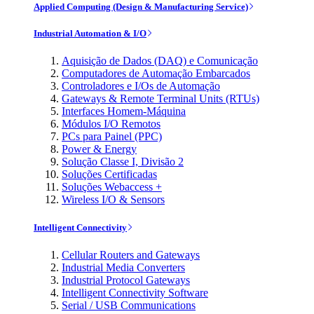
Applied Computing (Design & Manufacturing Service)
Industrial Automation & I/O
Aquisição de Dados (DAQ) e Comunicação
Computadores de Automação Embarcados
Controladores e I/Os de Automação
Gateways & Remote Terminal Units (RTUs)
Interfaces Homem-Máquina
Módulos I/O Remotos
PCs para Painel (PPC)
Power & Energy
Solução Classe I, Divisão 2
Soluções Certificadas
Soluções Webaccess +
Wireless I/O & Sensors
Intelligent Connectivity
Cellular Routers and Gateways
Industrial Media Converters
Industrial Protocol Gateways
Intelligent Connectivity Software
Serial / USB Communications