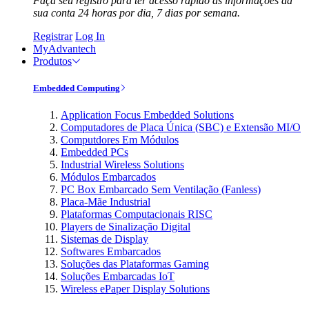
Faça seu registro para ter acesso rápido às informações da
sua conta 24 horas por dia, 7 dias por semana.
Registrar
Log In
MyAdvantech
Produtos
Embedded Computing
Application Focus Embedded Solutions
Computadores de Placa Única (SBC) e Extensão MI/O
Computdores Em Módulos
Embedded PCs
Industrial Wireless Solutions
Módulos Embarcados
PC Box Embarcado Sem Ventilação (Fanless)
Placa-Mãe Industrial
Plataformas Computacionais RISC
Players de Sinalização Digital
Sistemas de Display
Softwares Embarcados
Soluções das Plataformas Gaming
Soluções Embarcadas IoT
Wireless ePaper Display Solutions