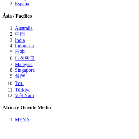
España
Ásia / Pacífico
Australia
中国
India
Indonesia
日本
대한민국
Malaysia
Singapore
台灣
ไทย
Türkiye
Việt Nam
Africa e Oriente Médio
MENA