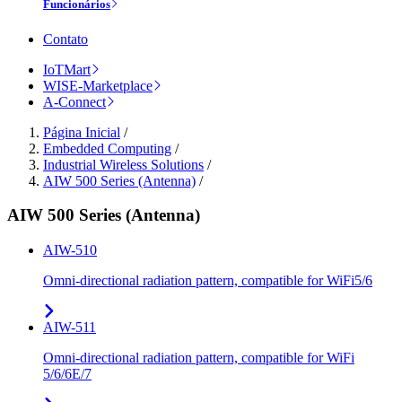
Funcionários
Contato
IoTMart
WISE-Marketplace
A-Connect
Página Inicial
/
Embedded Computing
/
Industrial Wireless Solutions
/
AIW 500 Series (Antenna)
/
AIW 500 Series (Antenna)
AIW-510
Omni-directional radiation pattern, compatible for WiFi5/6
AIW-511
Omni-directional radiation pattern, compatible for WiFi
5/6/6E/7