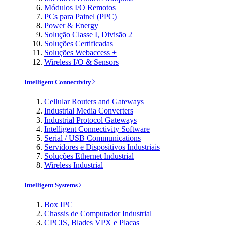
Módulos I/O Remotos
PCs para Painel (PPC)
Power & Energy
Solução Classe I, Divisão 2
Soluções Certificadas
Soluções Webaccess +
Wireless I/O & Sensors
Intelligent Connectivity
Cellular Routers and Gateways
Industrial Media Converters
Industrial Protocol Gateways
Intelligent Connectivity Software
Serial / USB Communications
Servidores e Dispositivos Industriais
Soluções Ethernet Industrial
Wireless Industrial
Intelligent Systems
Box IPC
Chassis de Computador Industrial
CPCIS, Blades VPX e Placas