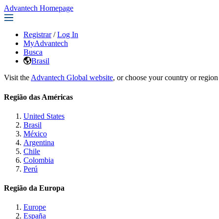
Advantech Homepage
Registrar
/
Log In
MyAdvantech
Busca
Brasil
Visit the
Advantech Global website
, or choose your country or region
Região das Américas
United States
Brasil
México
Argentina
Chile
Colombia
Perú
Região da Europa
Europe
España