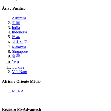
Ásia / Pacífico
Australia
中国
India
Indonesia
日本
대한민국
Malaysia
Singapore
台灣
ไทย
Türkiye
Việt Nam
Africa e Oriente Médio
MENA
Registro MyAdvantech