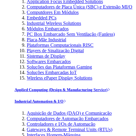
Application Focus Embedded Solutions
Computadores de Placa Única (SBC) e Extensão MI/O
Computdores Em Módulos
Embedded PCs
Industrial Wireless Solutions
Módulos Embarcados
PC Box Embarcado Sem Ventilação (Fanless)
Placa-Mãe Industrial
Plataformas Computacionais RISC
Players de Sinalização Digital
Sistemas de Display
Softwares Embarcados
Soluções das Plataformas Gaming
Soluções Embarcadas IoT
Wireless ePaper Display Solutions
Applied Computing (Design & Manufacturing Service)
Industrial Automation & I/O
Aquisição de Dados (DAQ) e Comunicação
Computadores de Automação Embarcados
Controladores e I/Os de Automação
Gateways & Remote Terminal Units (RTUs)
Interfaces Homem-Máquina