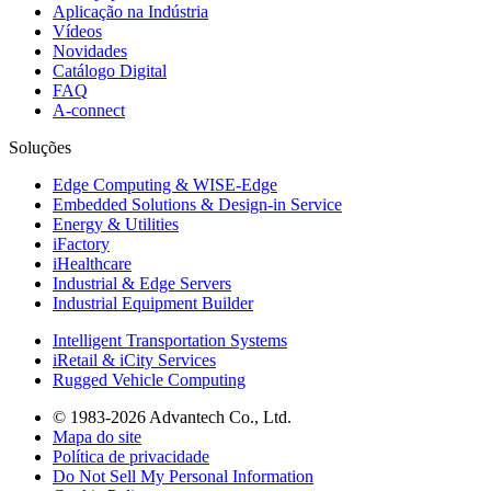
Aplicação na Indústria
Vídeos
Novidades
Catálogo Digital
FAQ
A-connect
Soluções
Edge Computing & WISE-Edge
Embedded Solutions & Design-in Service
Energy & Utilities
iFactory
iHealthcare
Industrial & Edge Servers
Industrial Equipment Builder
Intelligent Transportation Systems
iRetail & iCity Services
Rugged Vehicle Computing
© 1983-2026 Advantech Co., Ltd.
Mapa do site
Política de privacidade
Do Not Sell My Personal Information