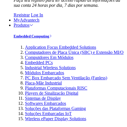
Faça seu registro para ter acesso rápido às informações da
sua conta 24 horas por dia, 7 dias por semana.
Registrar
Log In
MyAdvantech
Produtos
Embedded Computing
Application Focus Embedded Solutions
Computadores de Placa Única (SBC) e Extensão MI/O
Computdores Em Módulos
Embedded PCs
Industrial Wireless Solutions
Módulos Embarcados
PC Box Embarcado Sem Ventilação (Fanless)
Placa-Mãe Industrial
Plataformas Computacionais RISC
Players de Sinalização Digital
Sistemas de Display
Softwares Embarcados
Soluções das Plataformas Gaming
Soluções Embarcadas IoT
Wireless ePaper Display Solutions