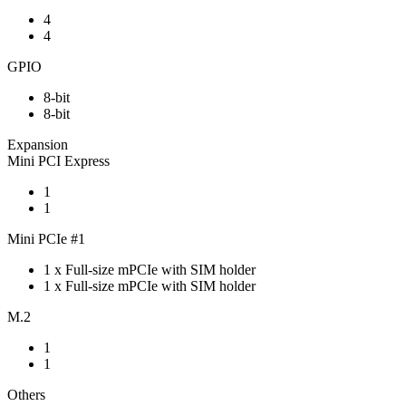
4
4
GPIO
8-bit
8-bit
Expansion
Mini PCI Express
1
1
Mini PCIe #1
1 x Full-size mPCIe with SIM holder
1 x Full-size mPCIe with SIM holder
M.2
1
1
Others