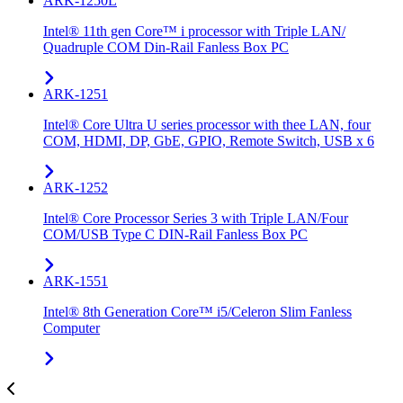
ARK-1250L
Intel® 11th gen Core™ i processor with Triple LAN/
Quadruple COM Din-Rail Fanless Box PC
ARK-1251
Intel® Core Ultra U series processor with thee LAN, four
COM, HDMI, DP, GbE, GPIO, Remote Switch, USB x 6
ARK-1252
Intel® Core Processor Series 3 with Triple LAN/Four
COM/USB Type C DIN-Rail Fanless Box PC
ARK-1551
Intel® 8th Generation Core™ i5/Celeron Slim Fanless
Computer