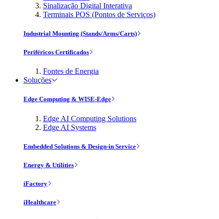
Sinalização Digital Interativa
Terminais POS (Pontos de Serviços)
Industrial Mounting (Stands/Arms/Carts)
Periféricos Certificados
Fontes de Energia
Soluções
Edge Computing & WISE-Edge
Edge AI Computing Solutions
Edge AI Systems
Embedded Solutions & Design-in Service
Energy & Utilities
iFactory
iHealthcare