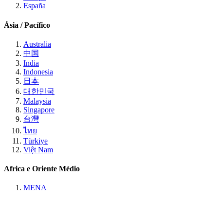
España
Ásia / Pacífico
Australia
中国
India
Indonesia
日本
대한민국
Malaysia
Singapore
台灣
ไทย
Türkiye
Việt Nam
Africa e Oriente Médio
MENA