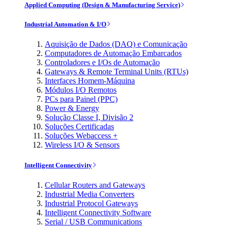
Applied Computing (Design & Manufacturing Service)
Industrial Automation & I/O
Aquisição de Dados (DAQ) e Comunicação
Computadores de Automação Embarcados
Controladores e I/Os de Automação
Gateways & Remote Terminal Units (RTUs)
Interfaces Homem-Máquina
Módulos I/O Remotos
PCs para Painel (PPC)
Power & Energy
Solução Classe I, Divisão 2
Soluções Certificadas
Soluções Webaccess +
Wireless I/O & Sensors
Intelligent Connectivity
Cellular Routers and Gateways
Industrial Media Converters
Industrial Protocol Gateways
Intelligent Connectivity Software
Serial / USB Communications