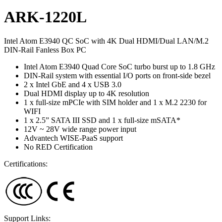
ARK-1220L
Intel Atom E3940 QC SoC with 4K Dual HDMI/Dual LAN/M.2
DIN-Rail Fanless Box PC
Intel Atom E3940 Quad Core SoC turbo burst up to 1.8 GHz
DIN-Rail system with essential I/O ports on front-side bezel
2 x Intel GbE and 4 x USB 3.0
Dual HDMI display up to 4K resolution
1 x full-size mPCIe with SIM holder and 1 x M.2 2230 for
WIFI
1 x 2.5” SATA III SSD and 1 x full-size mSATA*
12V ~ 28V wide range power input
Advantech WISE-PaaS support
No RED Certification
Certifications:
Support Links: