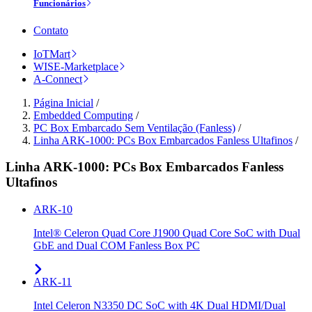
Funcionários
Contato
IoTMart
WISE-Marketplace
A-Connect
Página Inicial
/
Embedded Computing
/
PC Box Embarcado Sem Ventilação (Fanless)
/
Linha ARK-1000: PCs Box Embarcados Fanless Ultafinos
/
Linha ARK-1000: PCs Box Embarcados Fanless
Ultafinos
ARK-10
Intel® Celeron Quad Core J1900 Quad Core SoC with Dual
GbE and Dual COM Fanless Box PC
ARK-11
Intel Celeron N3350 DC SoC with 4K Dual HDMI/Dual