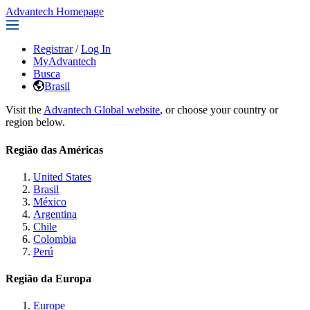
Advantech Homepage
Registrar
/
Log In
MyAdvantech
Busca
Brasil
Visit the
Advantech Global website
, or choose your country or
region below.
Região das Américas
United States
Brasil
México
Argentina
Chile
Colombia
Perú
Região da Europa
Europe