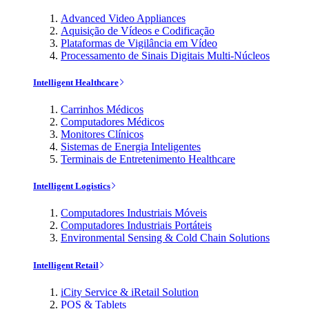
Advanced Video Appliances
Aquisição de Vídeos e Codificação
Plataformas de Vigilância em Vídeo
Processamento de Sinais Digitais Multi-Núcleos
Intelligent Healthcare
Carrinhos Médicos
Computadores Médicos
Monitores Clínicos
Sistemas de Energia Inteligentes
Terminais de Entretenimento Healthcare
Intelligent Logistics
Computadores Industriais Móveis
Computadores Industriais Portáteis
Environmental Sensing & Cold Chain Solutions
Intelligent Retail
iCity Service & iRetail Solution
POS & Tablets