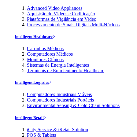
Advanced Video Appliances
Aquisição de Vídeos e Codificação
Plataformas de Vigilância em Vídeo
Processamento de Sinais Digitais Multi-Núcleos
Intelligent Healthcare
Carrinhos Médicos
Computadores Médicos
Monitores Clínicos
Sistemas de Energia Inteligentes
Terminais de Entretenimento Healthcare
Intelligent Logistics
Computadores Industriais Móveis
Computadores Industriais Portáteis
Environmental Sensing & Cold Chain Solutions
Intelligent Retail
iCity Service & iRetail Solution
POS & Tablets