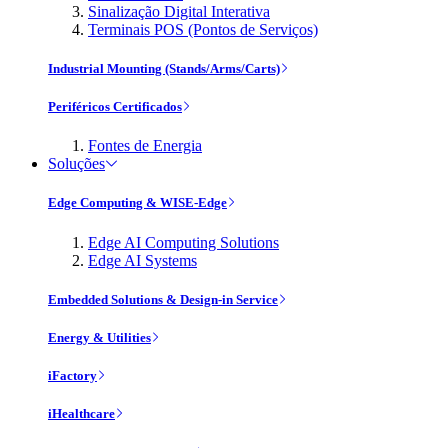
Sinalização Digital Interativa
Terminais POS (Pontos de Serviços)
Industrial Mounting (Stands/Arms/Carts)
Periféricos Certificados
Fontes de Energia
Soluções
Edge Computing & WISE-Edge
Edge AI Computing Solutions
Edge AI Systems
Embedded Solutions & Design-in Service
Energy & Utilities
iFactory
iHealthcare