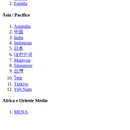
España
Ásia / Pacífico
Australia
中国
India
Indonesia
日本
대한민국
Malaysia
Singapore
台灣
ไทย
Türkiye
Việt Nam
Africa e Oriente Médio
MENA