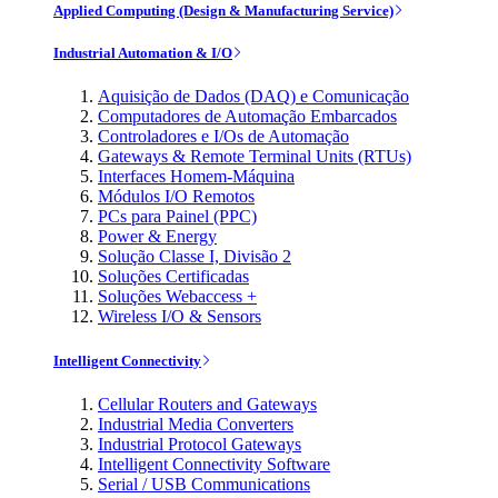
Applied Computing (Design & Manufacturing Service)
Industrial Automation & I/O
Aquisição de Dados (DAQ) e Comunicação
Computadores de Automação Embarcados
Controladores e I/Os de Automação
Gateways & Remote Terminal Units (RTUs)
Interfaces Homem-Máquina
Módulos I/O Remotos
PCs para Painel (PPC)
Power & Energy
Solução Classe I, Divisão 2
Soluções Certificadas
Soluções Webaccess +
Wireless I/O & Sensors
Intelligent Connectivity
Cellular Routers and Gateways
Industrial Media Converters
Industrial Protocol Gateways
Intelligent Connectivity Software
Serial / USB Communications