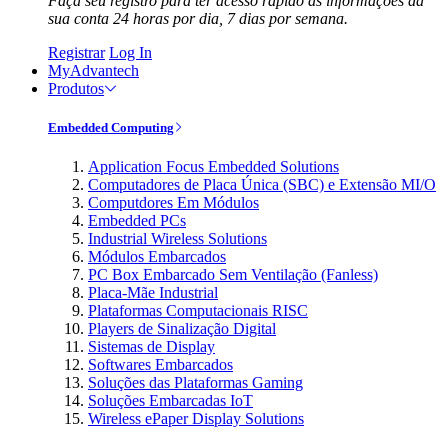
Faça seu registro para ter acesso rápido às informações da
sua conta 24 horas por dia, 7 dias por semana.
Registrar
Log In
MyAdvantech
Produtos
Embedded Computing
Application Focus Embedded Solutions
Computadores de Placa Única (SBC) e Extensão MI/O
Computdores Em Módulos
Embedded PCs
Industrial Wireless Solutions
Módulos Embarcados
PC Box Embarcado Sem Ventilação (Fanless)
Placa-Mãe Industrial
Plataformas Computacionais RISC
Players de Sinalização Digital
Sistemas de Display
Softwares Embarcados
Soluções das Plataformas Gaming
Soluções Embarcadas IoT
Wireless ePaper Display Solutions