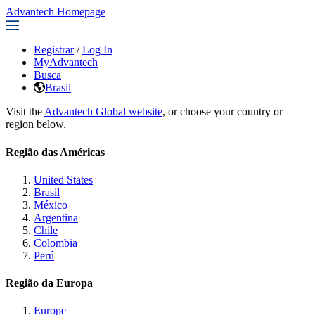
Advantech Homepage
Registrar
/
Log In
MyAdvantech
Busca
Brasil
Visit the
Advantech Global website
, or choose your country or
region below.
Região das Américas
United States
Brasil
México
Argentina
Chile
Colombia
Perú
Região da Europa
Europe