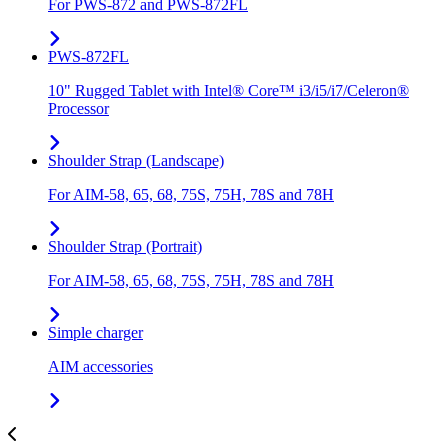
For PWS-872 and PWS-872FL
PWS-872FL
10" Rugged Tablet with Intel® Core™ i3/i5/i7/Celeron®
Processor
Shoulder Strap (Landscape)
For AIM-58, 65, 68, 75S, 75H, 78S and 78H
Shoulder Strap (Portrait)
For AIM-58, 65, 68, 75S, 75H, 78S and 78H
Simple charger
AIM accessories