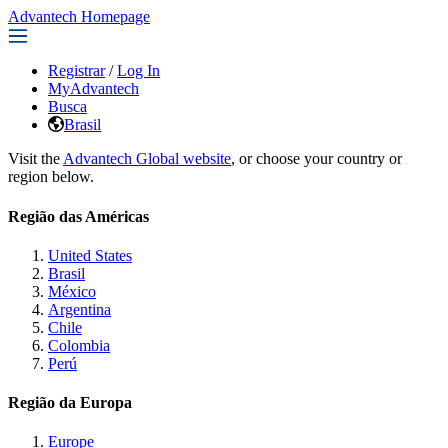
Advantech Homepage
Registrar
/
Log In
MyAdvantech
Busca
Brasil
Visit the
Advantech Global website
, or choose your country or
region below.
Região das Américas
United States
Brasil
México
Argentina
Chile
Colombia
Perú
Região da Europa
Europe