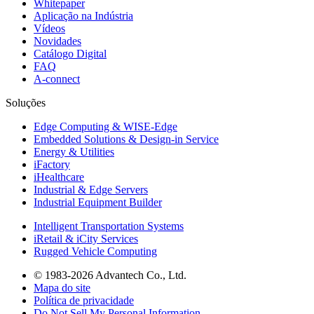
Whitepaper
Aplicação na Indústria
Vídeos
Novidades
Catálogo Digital
FAQ
A-connect
Soluções
Edge Computing & WISE-Edge
Embedded Solutions & Design-in Service
Energy & Utilities
iFactory
iHealthcare
Industrial & Edge Servers
Industrial Equipment Builder
Intelligent Transportation Systems
iRetail & iCity Services
Rugged Vehicle Computing
© 1983-2026 Advantech Co., Ltd.
Mapa do site
Política de privacidade
Do Not Sell My Personal Information