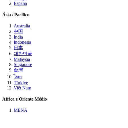
España
Ásia / Pacífico
Australia
中国
India
Indonesia
日本
대한민국
Malaysia
Singapore
台灣
ไทย
Türkiye
Việt Nam
Africa e Oriente Médio
MENA