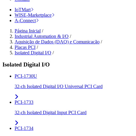
IoTMart
WISE-Marketplace
A-Connect
Página Inicial
/
Industrial Automation & I/O
/
Aquisição de Dados (DAQ) e Comunicação
/
Placas PCI
/
Isolated Digital I/O
/
Isolated Digital I/O
PCI-1730U
32-ch Isolated Digital I/O Universal PCI Card
PCI-1733
32-ch Isolated Digital Input PCI Card
PCI-1734