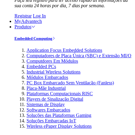
Faça seu registro para ter acesso rápido às informações da
sua conta 24 horas por dia, 7 dias por semana.
Registrar
Log In
MyAdvantech
Produtos
Embedded Computing
Application Focus Embedded Solutions
Computadores de Placa Única (SBC) e Extensão MI/O
Computdores Em Módulos
Embedded PCs
Industrial Wireless Solutions
Módulos Embarcados
PC Box Embarcado Sem Ventilação (Fanless)
Placa-Mãe Industrial
Plataformas Computacionais RISC
Players de Sinalização Digital
Sistemas de Display
Softwares Embarcados
Soluções das Plataformas Gaming
Soluções Embarcadas IoT
Wireless ePaper Display Solutions