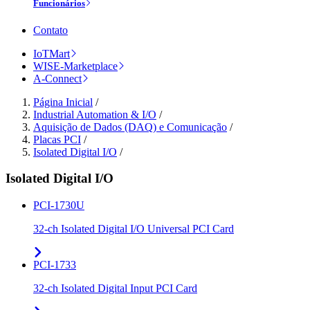
Funcionários
Contato
IoTMart
WISE-Marketplace
A-Connect
Página Inicial
/
Industrial Automation & I/O
/
Aquisição de Dados (DAQ) e Comunicação
/
Placas PCI
/
Isolated Digital I/O
/
Isolated Digital I/O
PCI-1730U
32-ch Isolated Digital I/O Universal PCI Card
PCI-1733
32-ch Isolated Digital Input PCI Card