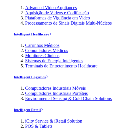
Advanced Video Appliances
Aquisição de Vídeos e Codificação
Plataformas de Vigilância em Vídeo
Processamento de Sinais Digitais Multi-Núcleos
Intelligent Healthcare
Carrinhos Médicos
Computadores Médicos
Monitores Clínicos
Sistemas de Energia Inteligentes
Terminais de Entretenimento Healthcare
Intelligent Logistics
Computadores Industriais Móveis
Computadores Industriais Portáteis
Environmental Sensing & Cold Chain Solutions
Intelligent Retail
iCity Service & iRetail Solution
POS & Tablets