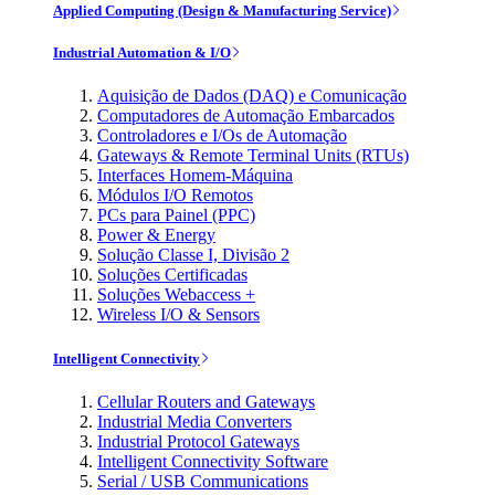
Applied Computing (Design & Manufacturing Service)
Industrial Automation & I/O
Aquisição de Dados (DAQ) e Comunicação
Computadores de Automação Embarcados
Controladores e I/Os de Automação
Gateways & Remote Terminal Units (RTUs)
Interfaces Homem-Máquina
Módulos I/O Remotos
PCs para Painel (PPC)
Power & Energy
Solução Classe I, Divisão 2
Soluções Certificadas
Soluções Webaccess +
Wireless I/O & Sensors
Intelligent Connectivity
Cellular Routers and Gateways
Industrial Media Converters
Industrial Protocol Gateways
Intelligent Connectivity Software
Serial / USB Communications