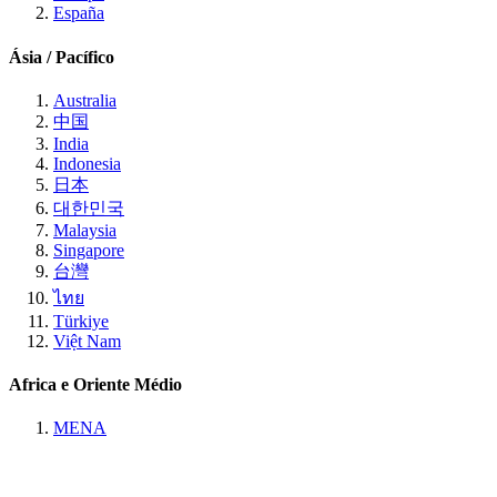
España
Ásia / Pacífico
Australia
中国
India
Indonesia
日本
대한민국
Malaysia
Singapore
台灣
ไทย
Türkiye
Việt Nam
Africa e Oriente Médio
MENA