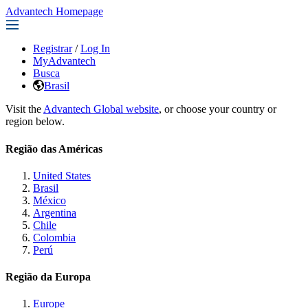
Advantech Homepage
Registrar
/
Log In
MyAdvantech
Busca
Brasil
Visit the
Advantech Global website
, or choose your country or
region below.
Região das Américas
United States
Brasil
México
Argentina
Chile
Colombia
Perú
Região da Europa
Europe