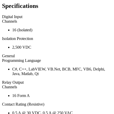
Specifications
Digital Input
Channels
16 (Isolated)
Isolation Protection
2,500 VDC
General
Programming Language
C#, C++, LabVIEW, VB.Net, BCB, MFC, VB6, Delphi,
Java, Matlab, Qt
Relay Output
Channels
16 Form A
Contact Rating (Resistive)
0.5 A @ 30 VDC, 0.5 A @ 250 VAC