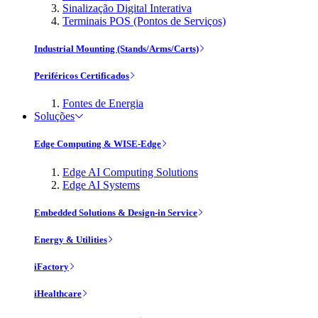
Sinalização Digital Interativa
Terminais POS (Pontos de Serviços)
Industrial Mounting (Stands/Arms/Carts)
Periféricos Certificados
Fontes de Energia
Soluções
Edge Computing & WISE-Edge
Edge AI Computing Solutions
Edge AI Systems
Embedded Solutions & Design-in Service
Energy & Utilities
iFactory
iHealthcare