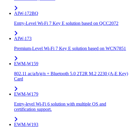
AIW-172BQ
Entry-Level Wi-Fi 7 Key E solution based on QCC2072
AIW-173
Premium-Level Wi-Fi 7 Key E solution based on WCN7851
EWM-W159
802.11 ac/a/b/g/n + Bluetooth 5.0 2T2R M.2 2230 (A-E Key)
Card
EWM-W179
Entry-level Wi-Fi 6 solution with multiple OS and
certification support.
EWM-W193