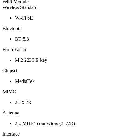
WiFi Module
Wireless Standard
Wi-Fi 6E
Bluetooth
BT 5.3
Form Factor
M.2 2230 E-key
Chipset
MediaTek
MIMO
2T x 2R
Antenna
2 x MHF4 connectors (2T/2R)
Interface