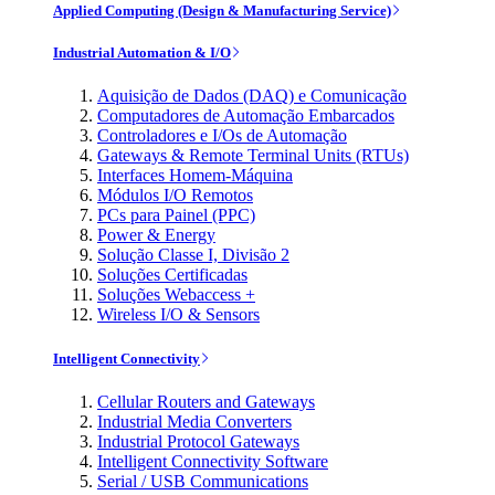
Applied Computing (Design & Manufacturing Service)
Industrial Automation & I/O
Aquisição de Dados (DAQ) e Comunicação
Computadores de Automação Embarcados
Controladores e I/Os de Automação
Gateways & Remote Terminal Units (RTUs)
Interfaces Homem-Máquina
Módulos I/O Remotos
PCs para Painel (PPC)
Power & Energy
Solução Classe I, Divisão 2
Soluções Certificadas
Soluções Webaccess +
Wireless I/O & Sensors
Intelligent Connectivity
Cellular Routers and Gateways
Industrial Media Converters
Industrial Protocol Gateways
Intelligent Connectivity Software
Serial / USB Communications