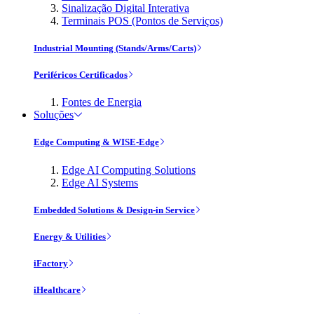
Sinalização Digital Interativa
Terminais POS (Pontos de Serviços)
Industrial Mounting (Stands/Arms/Carts)
Periféricos Certificados
Fontes de Energia
Soluções
Edge Computing & WISE-Edge
Edge AI Computing Solutions
Edge AI Systems
Embedded Solutions & Design-in Service
Energy & Utilities
iFactory
iHealthcare