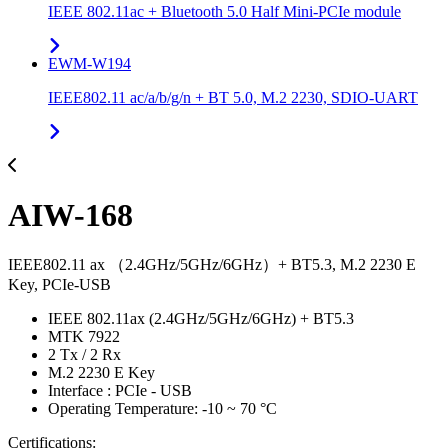
IEEE 802.11ac + Bluetooth 5.0 Half Mini-PCIe module
EWM-W194
IEEE802.11 ac/a/b/g/n + BT 5.0, M.2 2230, SDIO-UART
AIW-168
IEEE802.11 ax （2.4GHz/5GHz/6GHz）+ BT5.3, M.2 2230 E
Key, PCIe-USB
IEEE 802.11ax (2.4GHz/5GHz/6GHz) + BT5.3
MTK 7922
2 Tx / 2 Rx
M.2 2230 E Key
Interface : PCIe - USB
Operating Temperature: -10 ~ 70 °C
Certifications: