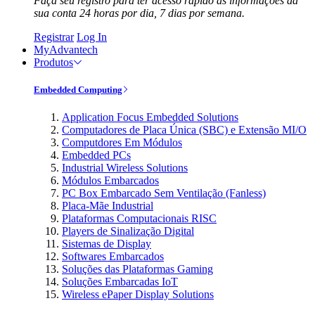
Faça seu registro para ter acesso rápido às informações da
sua conta 24 horas por dia, 7 dias por semana.
Registrar
Log In
MyAdvantech
Produtos
Embedded Computing
Application Focus Embedded Solutions
Computadores de Placa Única (SBC) e Extensão MI/O
Computdores Em Módulos
Embedded PCs
Industrial Wireless Solutions
Módulos Embarcados
PC Box Embarcado Sem Ventilação (Fanless)
Placa-Mãe Industrial
Plataformas Computacionais RISC
Players de Sinalização Digital
Sistemas de Display
Softwares Embarcados
Soluções das Plataformas Gaming
Soluções Embarcadas IoT
Wireless ePaper Display Solutions