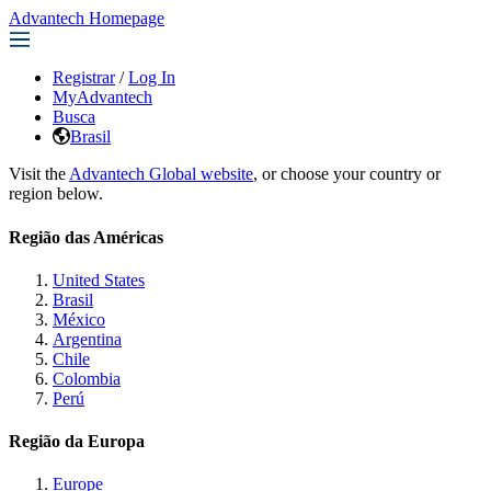
Advantech Homepage
Registrar
/
Log In
MyAdvantech
Busca
Brasil
Visit the
Advantech Global website
, or choose your country or
region below.
Região das Américas
United States
Brasil
México
Argentina
Chile
Colombia
Perú
Região da Europa
Europe