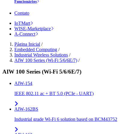
Funcionários
Contato
IoTMart
WISE-Marketplace
A-Connect
Página Inicial
/
Embedded Computing
/
Industrial Wireless Solutions
/
AIW 100 Series (Wi-Fi 5/6/6E/7)
/
AIW 100 Series (Wi-Fi 5/6/6E/7)
AIW-154
IEEE 802.11 ac + BT 5.0 (PCIe - UART)
AIW-162BS
Industrial grade Wi-Fi 6 solution based on BCM43752