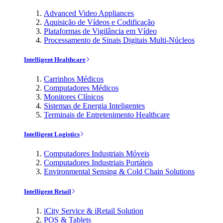
Advanced Video Appliances
Aquisição de Vídeos e Codificação
Plataformas de Vigilância em Vídeo
Processamento de Sinais Digitais Multi-Núcleos
Intelligent Healthcare
Carrinhos Médicos
Computadores Médicos
Monitores Clínicos
Sistemas de Energia Inteligentes
Terminais de Entretenimento Healthcare
Intelligent Logistics
Computadores Industriais Móveis
Computadores Industriais Portáteis
Environmental Sensing & Cold Chain Solutions
Intelligent Retail
iCity Service & iRetail Solution
POS & Tablets