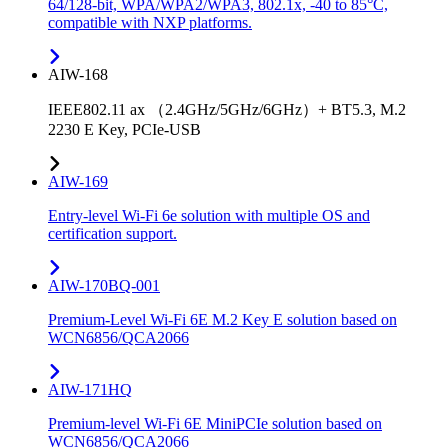
64/128-bit, WPA/WPA2/WPA3, 802.1x, -40 to 85°C,
compatible with NXP platforms.
AIW-168
IEEE802.11 ax （2.4GHz/5GHz/6GHz）+ BT5.3, M.2
2230 E Key, PCIe-USB
AIW-169
Entry-level Wi-Fi 6e solution with multiple OS and
certification support.
AIW-170BQ-001
Premium-Level Wi-Fi 6E M.2 Key E solution based on
WCN6856/QCA2066
AIW-171HQ
Premium-level Wi-Fi 6E MiniPCIe solution based on
WCN6856/QCA2066