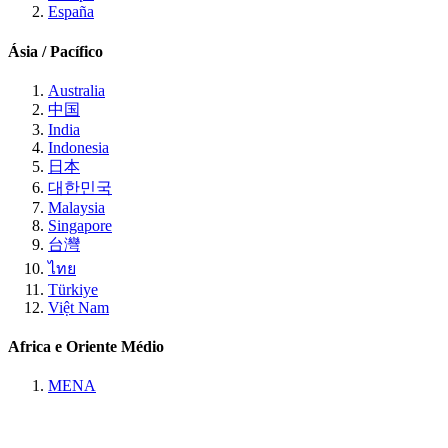
España
Ásia / Pacífico
Australia
中国
India
Indonesia
日本
대한민국
Malaysia
Singapore
台灣
ไทย
Türkiye
Việt Nam
Africa e Oriente Médio
MENA